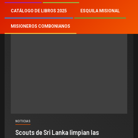
Escultismo
CATÁLOGO DE LIBROS 2025
ESQUILA MISIONAL
MISIONEROS COMBONIANOS
NOTICIAS
Scouts de Sri Lanka limpian las