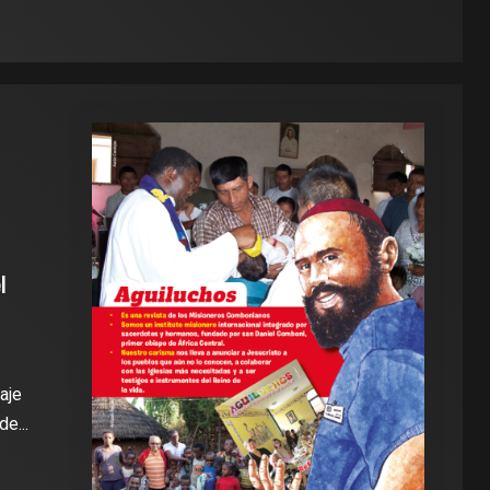
l
aje
e...