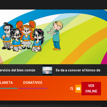
o del bien común
Se da a conocer el himno de la JMJ de
PLANETA
DONATIVOS
VER
ONLINE