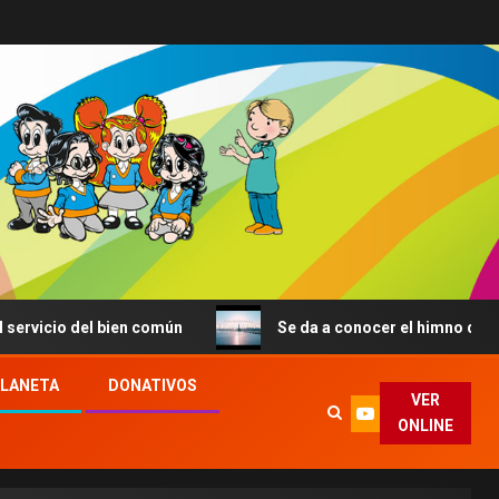
cio del bien común
Se da a conocer el himno de la JMJ 
PLANETA
DONATIVOS
VER
ONLINE