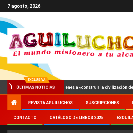
7 agosto, 2026
EXCLUSIVA
ÚLTIMAS NOTICIAS
ís, León XIV invita a los jóvenes a «construir la civilización del amo
REVISTA AGUILUCHOS
SUSCRIPCIONES
CONTACTO
CATÁLOGO DE LIBROS 2025
ESQUIL