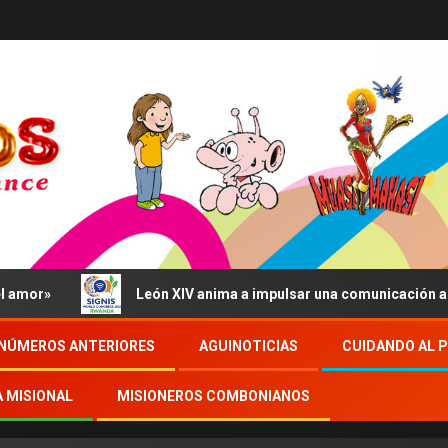
r»
León XIV anima a impulsar una comunicación al servi
NÚMEROS ANTERIORES
AGUINOTICIAS
CUIDANDO AL 
A MISIONAL
MISIONEROS COMBONIANOS