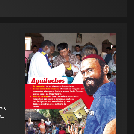
yo,
..