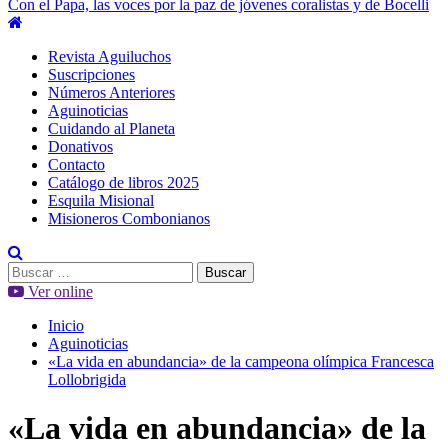
Con el Papa, las voces por la paz de jóvenes coralistas y de Bocelli
Menú
principal
Revista Aguiluchos
Suscripciones
Números Anteriores
Aguinoticias
Cuidando al Planeta
Donativos
Contacto
Catálogo de libros 2025
Esquila Misional
Misioneros Combonianos
Buscar:
Ver online
Inicio
Aguinoticias
«La vida en abundancia» de la campeona olímpica Francesca
Lollobrigida
«La vida en abundancia» de la