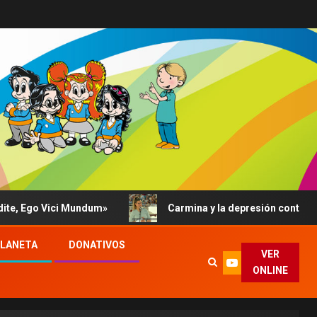
Ego Vici Mundum»
Carmina y la depresión contada al Pap
PLANETA
DONATIVOS
VER
ONLINE