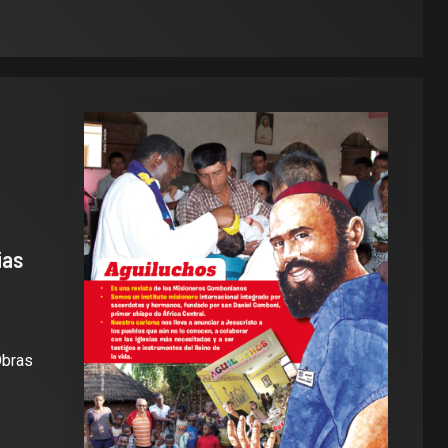
ias
Obras