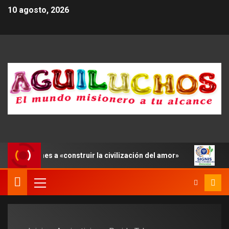
10 agosto, 2026
 a los jóvenes a «construir la civilización del amor»
León