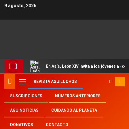
9 agosto, 2026
En Asís, León XIV invita a los jóvenes a «con
REVISTA AGUILUCHOS
SUSCRIPCIONES
NÚMEROS ANTERIORES
Inicio
Aguinoticias
Pastoral juvenil
AGUINOTICIAS
CUIDANDO AL PLANETA
DONATIVOS
CONTACTO