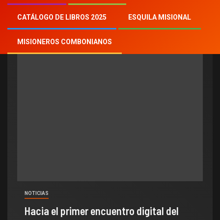
Pastoral juvenil
CATÁLOGO DE LIBROS 2025
ESQUILA MISIONAL
MISIONEROS COMBONIANOS
NOTICIAS
Hacia el primer encuentro digital del