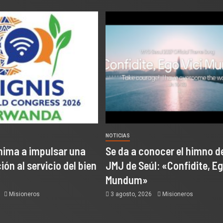
NOTICIAS
nima a impulsar una
Se da a conocer el himno de
ón al servicio del bien
JMJ de Seúl: «Confidite, Eg
Mundum»
6
Misioneros
3 agosto, 2026
Misioneros