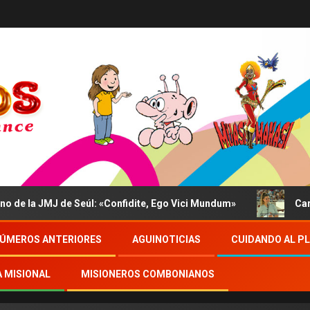
 JMJ de Seúl: «Confidite, Ego Vici Mundum»
Carmina y l
ÚMEROS ANTERIORES
AGUINOTICIAS
CUIDANDO AL P
A MISIONAL
MISIONEROS COMBONIANOS