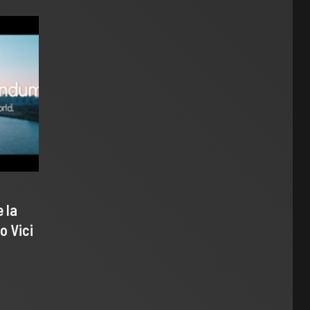
 la
o Vici