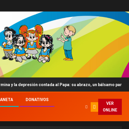
a depresión contada al Papa: su abrazo, un bálsamo para el alma
LANETA
DONATIVOS
VER
ONLINE