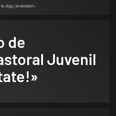
te digo, levántate!»
o de
storal Juvenil
tate!»