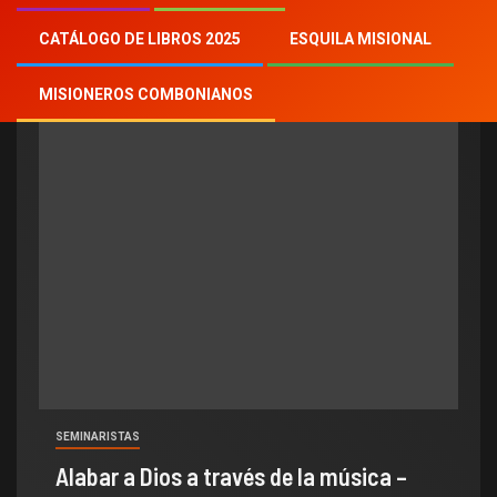
postulante comboniano
CATÁLOGO DE LIBROS 2025
ESQUILA MISIONAL
MISIONEROS COMBONIANOS
SEMINARISTAS
Alabar a Dios a través de la música –