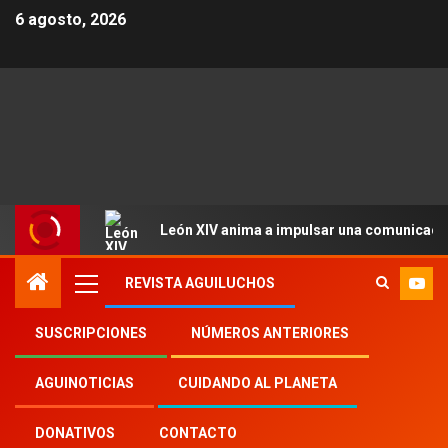
6 agosto, 2026
León XIV anima a impulsar una comunicació
REVISTA AGUILUCHOS
SUSCRIPCIONES
NÚMEROS ANTERIORES
Inicio
Aguinoticias
postulante comboniano
AGUINOTICIAS
CUIDANDO AL PLANETA
DONATIVOS
CONTACTO