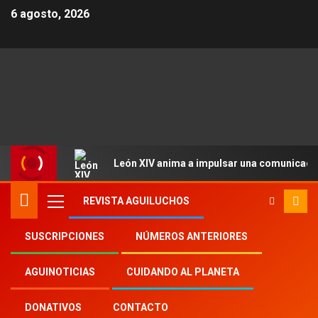
6 agosto, 2026
León XIV anima a impulsar una comunicació
REVISTA AGUILUCHOS
SUSCRIPCIONES
NÚMEROS ANTERIORES
Inicio
Aguinoticias
Unidad de los Cristianos
AGUINOTICIAS
CUIDANDO AL PLANETA
DONATIVOS
CONTACTO