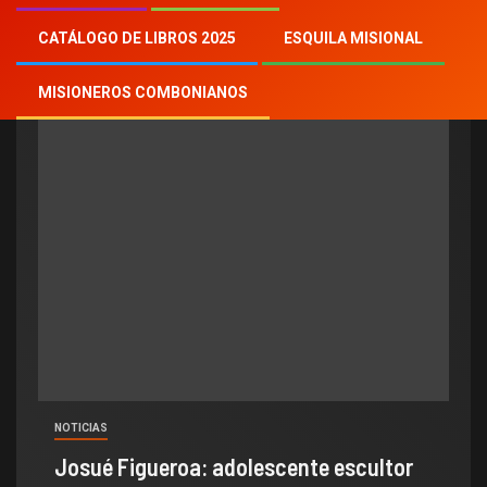
Venezuela
CATÁLOGO DE LIBROS 2025
ESQUILA MISIONAL
MISIONEROS COMBONIANOS
NOTICIAS
Josué Figueroa: adolescente escultor