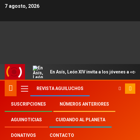
7 agosto, 2026
En Asís, León XIV invita a los jóvenes a «con
REVISTA AGUILUCHOS
SUSCRIPCIONES
NÚMEROS ANTERIORES
Inicio
2021
th
12
AGUINOTICIAS
CUIDANDO AL PLANETA
«Rezar no es fácil; es un combate alegre y
fatigoso»: papa Francisco
DONATIVOS
CONTACTO