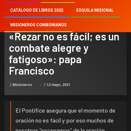
CATÁLOGO DE LIBROS 2025
ESQUILA MISIONAL
NOTICIAS
MISIONEROS COMBONIANOS
«Rezar no es fácil; es un
combate alegre y
fatigoso»: papa
Francisco
Misioneros
12 mayo, 2021
El Pontífice asegura que el momento de
oración no es fácil y por eso muchos de
nosotros “escapamos” de la oración.