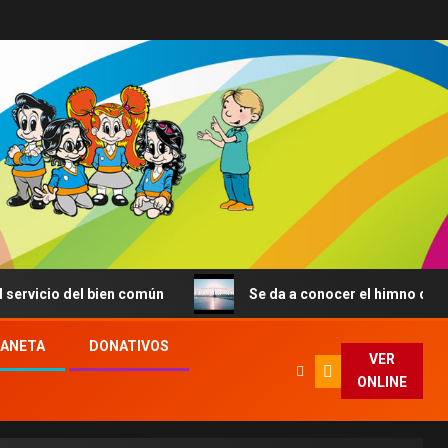
icio del bien común
Se da a conocer el himno de la JMJ
LANETA
DONATIVOS
VER
ONLINE