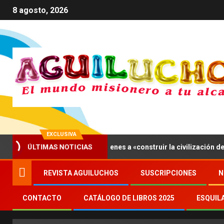
8 agosto, 2026
EXCLUSIVA
ÚLTIMAS NOTICIAS
sís, León XIV invita a los jóvenes a «construir la civilización del am
REVISTA AGUILUCHOS
SUSCRIPCIONES
N
CONTACTO
CATÁLOGO DE LIBROS 2025
ESQUIL