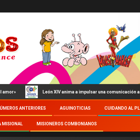
or»
León XIV anima a impulsar una comunicación al serv
ÚMEROS ANTERIORES
AGUINOTICIAS
CUIDANDO AL P
A MISIONAL
MISIONEROS COMBONIANOS