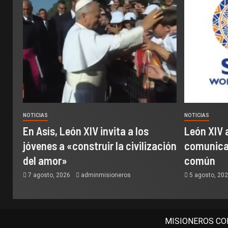
NOTICIAS
NOTICIAS
En Asís, León XIV invita a los
León XIV 
jóvenes a «construir la civilización
comunicac
del amor»
común
7 agosto, 2026
adminmisioneros
5 agosto, 20
MISIONEROS COM