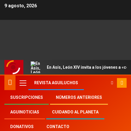
9 agosto, 2026
En Asís, León XIV invita a los jóvenes a «con
REVISTA AGUILUCHOS
SUSCRIPCIONES
NÚMEROS ANTERIORES
Inicio
2021
nd
22
AGUINOTICIAS
CUIDANDO AL PLANETA
«Jóvenes, tengan la valentía de ir
contracorriente, como Jesús»
DONATIVOS
CONTACTO