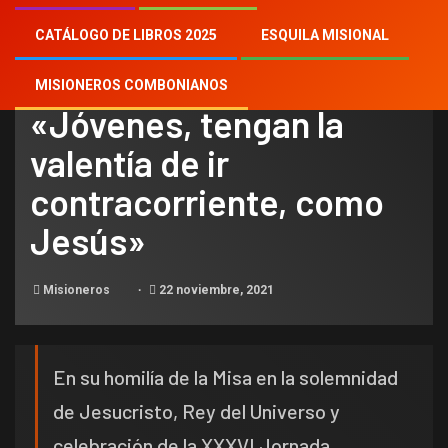
CATÁLOGO DE LIBROS 2025
ESQUILA MISIONAL
NOTICIAS
MISIONEROS COMBONIANOS
«Jóvenes, tengan la
valentía de ir
contracorriente, como
Jesús»
Misioneros
22 noviembre, 2021
En su homilía de la Misa en la solemnidad
de Jesucristo, Rey del Universo y
celebración de la XXXVI Jornada