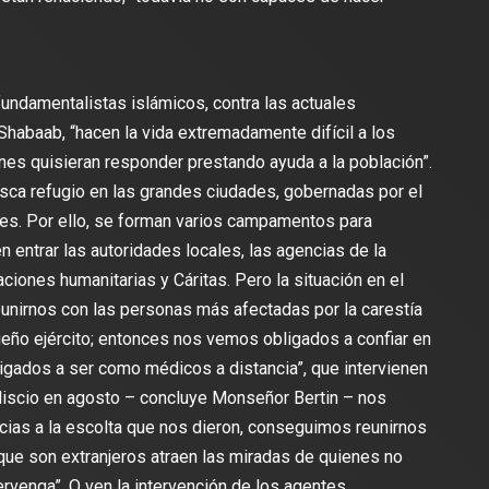
 fundamentalistas islámicos, contra las actuales
Shabaab, “hacen la vida extremadamente difícil a los
es quisieran responder prestando ayuda a la población”.
sca refugio en las grandes ciudades, gobernadas por el
ales. Por ello, se forman varios campamentos para
 entrar las autoridades locales, las agencias de la
ciones humanitarias y Cáritas. Pero la situación en el
reunirnos con las personas más afectadas por la carestía
ño ejército; entonces nos vemos obligados a confiar en
igados a ser como médicos a distancia”, que intervienen
iscio en agosto – concluye Monseñor Bertin – nos
cias a la escolta que nos dieron, conseguimos reunirnos
que son extranjeros atraen las miradas de quienes no
ervenga”. O ven la intervención de los agentes