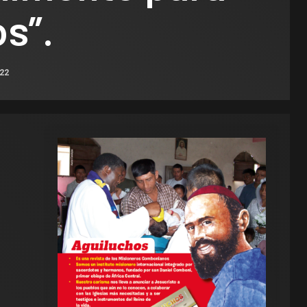
os”.
022