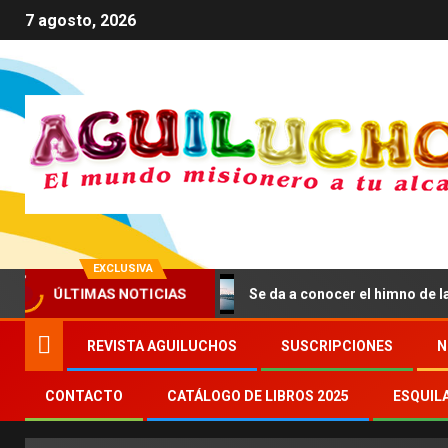
7 agosto, 2026
EXCLUSIVA
ÚLTIMAS NOTICIAS
el bien común
Se da a conocer el himno de la JMJ de Se
REVISTA AGUILUCHOS
SUSCRIPCIONES
N
CONTACTO
CATÁLOGO DE LIBROS 2025
ESQUIL