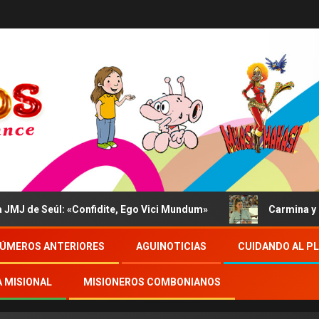
úl: «Confidite, Ego Vici Mundum»
Carmina y la depresión
ÚMEROS ANTERIORES
AGUINOTICIAS
CUIDANDO AL P
A MISIONAL
MISIONEROS COMBONIANOS