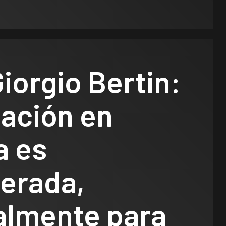
iorgio Bertin:
uación en
a es
erada,
almente para