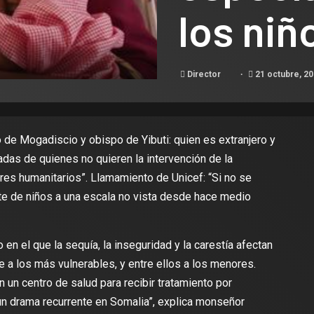
los niñ
Director
21 octubre, 2
 de Mogadiscio y obispo de Yibuti: quien es extranjero y
radas de quienes no quieren la intervención de la
res humanitarios”. Llamamiento de Unicef: “Si no se
te de niños a una escala no vista desde hace medio
en el que la sequía, la inseguridad y la carestía afectan
e a los más vulnerables, y entre ellos a los menores.
 un centro de salud para recibir tratamiento por
“un drama recurrente en Somalia”, explica monseñor