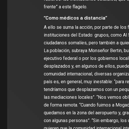
frente” a este flagelo.
“Como médicos a distancia”
A ello se suma la acción, por parte de los
instituciones del Estado: grupos, como Al 
ciudadanos somalíes, pero también a quien
La población, subraya Monseñor Bertin, bu
ejecutivo federal o por los gobiernos loc
desplazados y, en algunos de ellos, pueden
comunidad internacional, diversas organiza
país es, en general, muy inestable: “para 
tendríamos que desplazarnos con un peque
las mediaciones locales”. “Nos vemos obl
de forma remota. “Cuando fuimos a Mogad
quedamos en la zona del aeropuerto y, gra
con algunas personas”. “Sin embargo, los 
quieren que la comunidad internacional int