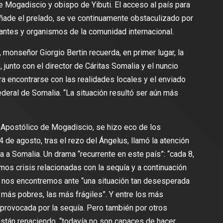
e Mogadiscio y obispo de Yibuti. El acceso al país para
ñade el prelado, se ve continuamente obstaculizado por
antes y organismos de la comunidad internacional.
 monseñor Giorgio Bertin recuerda, en primer lugar, la
 junto con el director de Cáritas Somalia y el nuncio
a encontrarse con las realidades locales y el enviado
deral de Somalia. “La situación resultó ser aún más
 Apostólico de Mogadiscio, se hizo eco de los
4 de agosto, tras el rezo del Ángelus, llamó la atención
a a Somalia. Un drama “recurrente en este país”: “cada 8,
os crisis relacionadas con la sequía y a continuación
e nos encontremos ante “una situación tan desesperada
más pobres, las más frágiles”. Y entre los más
 provocada por la sequía. Pero también por otros
 están renaciendo, “todavía no son capaces de hacer