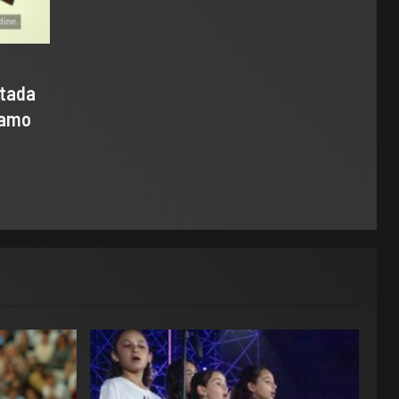
ntada
samo