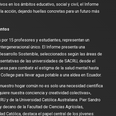
s en los ámbitos educativo, social y civil, el Informe
y la acción, dejando huellas concretas para un futuro más
untos
s por 15 profesores y estudiantes, representan un
 intergeneracional único. El Informe presenta una
Desarrollo Sostenible, seleccionados según las áreas de
resentativas de las universidades de SACRU, desde el
uesa para combatir el estigma de la salud mental hasta
College para llevar agua potable a una aldea en Ecuador.
nuestro hogar común no es solo una necesidad científica
quiere nuestra conciencia y creatividad colectivas»,
U y de la Universidad Católica Australiana. Pier Sandro
y decano de la Facultad de Ciencias Agrícolas,
ad Católica, destaca el papel central de los jóvenes: