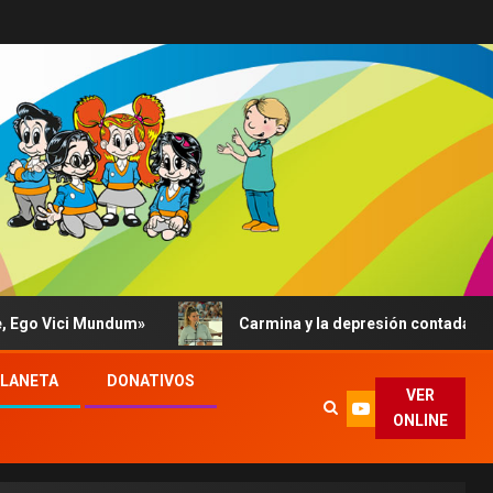
i Mundum»
Carmina y la depresión contada al Papa: su a
PLANETA
DONATIVOS
VER
ONLINE