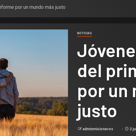
Informe por un mundo más justo
NOTICIAS
Jóvenes
del pri
por un
justo
adminmisioneros
2 ju