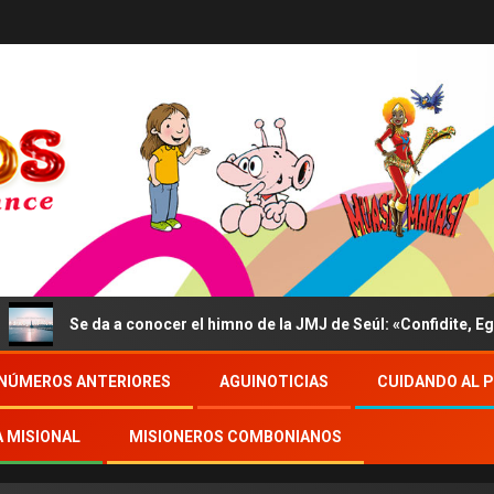
e da a conocer el himno de la JMJ de Seúl: «Confidite, Ego Vici M
NÚMEROS ANTERIORES
AGUINOTICIAS
CUIDANDO AL 
A MISIONAL
MISIONEROS COMBONIANOS