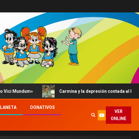
undum»
Carmina y la depresión contada al Papa: su abraz
PLANETA
DONATIVOS
VER
ONLINE