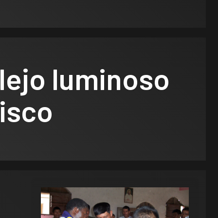
flejo luminoso
cisco