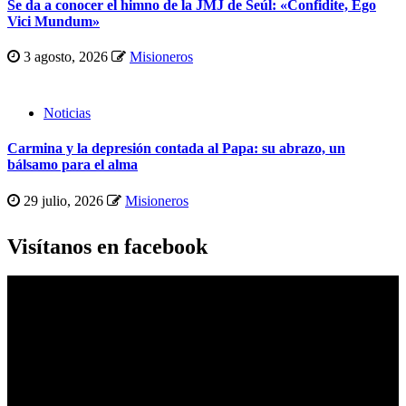
Se da a conocer el himno de la JMJ de Seúl: «Confidite, Ego
Vici Mundum»
3 agosto, 2026
Misioneros
Noticias
Carmina y la depresión contada al Papa: su abrazo, un
bálsamo para el alma
29 julio, 2026
Misioneros
Visítanos en facebook