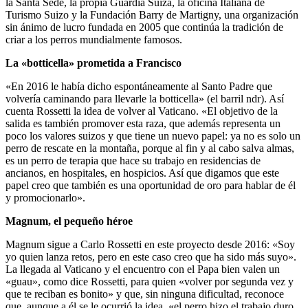
la Santa Sede, la propia Guardia Suiza, la oficina Italiana de
Turismo Suizo y la Fundación Barry de Martigny, una organización
sin ánimo de lucro fundada en 2005 que continúa la tradición de
criar a los perros mundialmente famosos.
La «botticella» prometida a Francisco
«En 2016 le había dicho espontáneamente al Santo Padre que
volvería caminando para llevarle la botticella» (el barril ndr). Así
cuenta Rossetti la idea de volver al Vaticano. «El objetivo de la
salida es también promover esta raza, que además representa un
poco los valores suizos y que tiene un nuevo papel: ya no es solo un
perro de rescate en la montaña, porque al fin y al cabo salva almas,
es un perro de terapia que hace su trabajo en residencias de
ancianos, en hospitales, en hospicios. Así que digamos que este
papel creo que también es una oportunidad de oro para hablar de él
y promocionarlo».
Magnum, el pequeño héroe
Magnum sigue a Carlo Rossetti en este proyecto desde 2016: «Soy
yo quien lanza retos, pero en este caso creo que ha sido más suyo».
La llegada al Vaticano y el encuentro con el Papa bien valen un
«guau», como dice Rossetti, para quien «volver por segunda vez y
que te reciban es bonito» y que, sin ninguna dificultad, reconoce
que, aunque a él se le ocurrió la idea, «el perro hizo el trabajo duro,