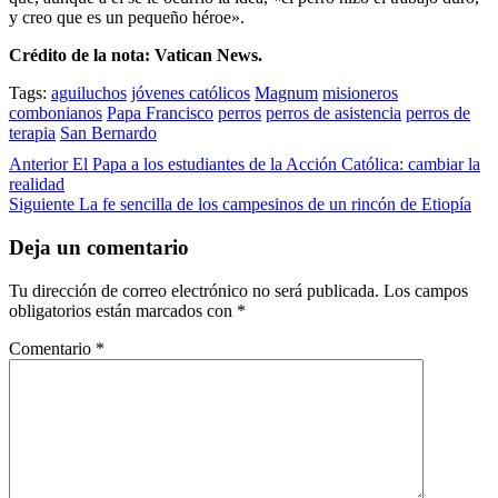
y creo que es un pequeño héroe».
Crédito de la nota: Vatican News.
Tags:
aguiluchos
jóvenes católicos
Magnum
misioneros
combonianos
Papa Francisco
perros
perros de asistencia
perros de
terapia
San Bernardo
Post
Anterior
El Papa a los estudiantes de la Acción Católica: cambiar la
realidad
navigation
Siguiente
La fe sencilla de los campesinos de un rincón de Etiopía
Deja un comentario
Tu dirección de correo electrónico no será publicada.
Los campos
obligatorios están marcados con
*
Comentario
*