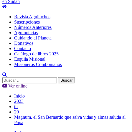
en Sudán
Menú
principal
Revista Aguiluchos
Suscripciones
Números Anteriores
Aguinoticias
Cuidando al Planeta
Donativos
Contacto
Catálogo de libros 2025
Esquila Misional
Misioneros Combonianos
Buscar:
Ver online
Inicio
2023
th
29
Magnum, el San Bernardo que salva vidas y almas saluda al
Papa