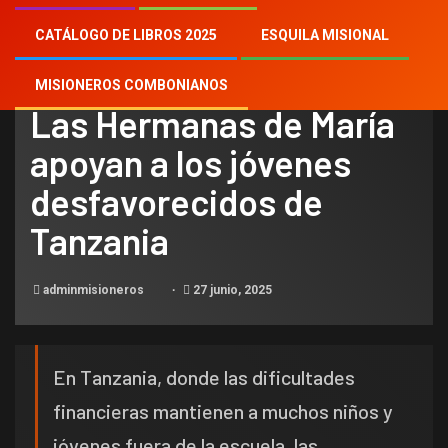
CATÁLOGO DE LIBROS 2025
ESQUILA MISIONAL
NOTICIAS
MISIONEROS COMBONIANOS
Las Hermanas de María
apoyan a los jóvenes
desfavorecidos de
Tanzania
adminmisioneros
27 junio, 2025
En Tanzania, donde las dificultades
financieras mantienen a muchos niños y
jóvenes fuera de la escuela, las