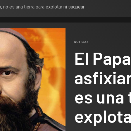
a, no es una tierra para explotar ni saquear
NOTICIAS
El Papa
asfixia
es una 
explota