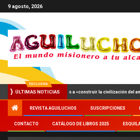
9 agosto, 2026
EXCLUSIVA
ÚLTIMAS NOTICIAS
 XIV invita a los jóvenes a «construir la civilización del amor»
REVISTA AGUILUCHOS
SUSCRIPCIONES
CONTACTO
CATÁLOGO DE LIBROS 2025
ESQUIL