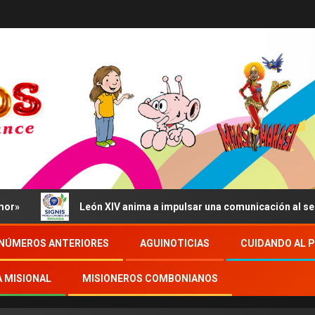
León XIV anima a impulsar una comunicación al servicio del 
NÚMEROS ANTERIORES
AGUINOTICIAS
CUIDANDO AL 
A MISIONAL
MISIONEROS COMBONIANOS