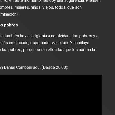
ón. Yo, en este momento, les doy una sugerencia. Piensen
hombres, mujeres, niños, viejos, todos, que son
dominación».
os pobres
a también hoy a la Iglesia a no olvidar a los pobres y a
sús crucificado, esperando resucitar». Y concluyó
 los pobres, porque serán ellos los que les abrirán la
an Daniel Comboni aquí (Desde 20:00):