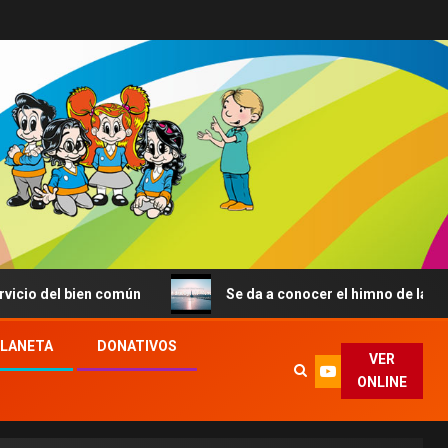
bien común
Se da a conocer el himno de la JMJ de Seúl:
PLANETA
DONATIVOS
VER
ONLINE