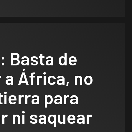
: Basta de
r a África, no
tierra para
r ni saquear