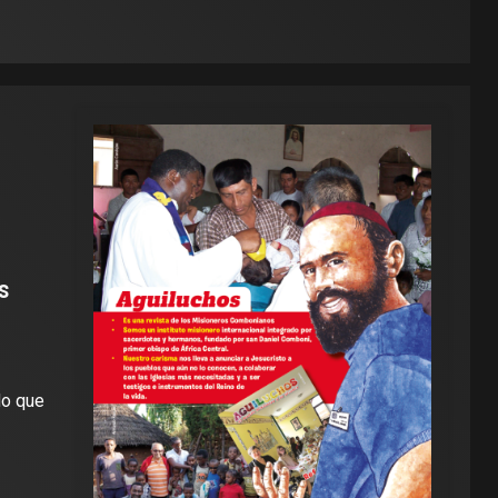
s
do que