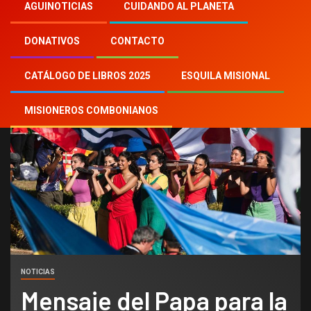
Inicio
2024
th
18
AGUINOTICIAS
CUIDANDO AL PLANETA
Mensaje del Papa para la XXXIX Jornada
Mundial de la Juventud
DONATIVOS
CONTACTO
CATÁLOGO DE LIBROS 2025
ESQUILA MISIONAL
MISIONEROS COMBONIANOS
NOTICIAS
Mensaje del Papa para la