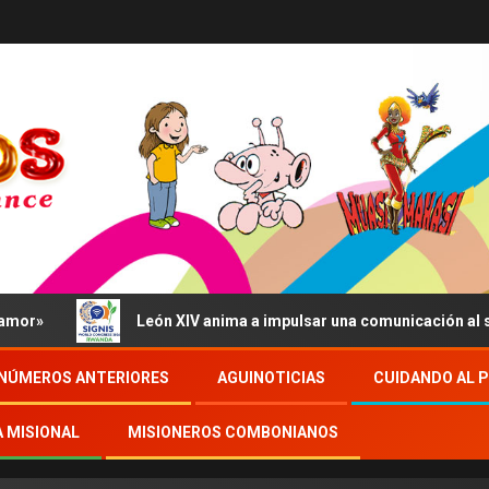
León XIV anima a impulsar una comunicación al servicio d
NÚMEROS ANTERIORES
AGUINOTICIAS
CUIDANDO AL 
A MISIONAL
MISIONEROS COMBONIANOS