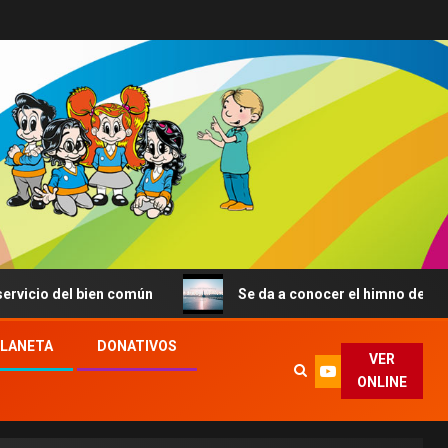
el bien común
Se da a conocer el himno de la JMJ de Se
PLANETA
DONATIVOS
VER
ONLINE