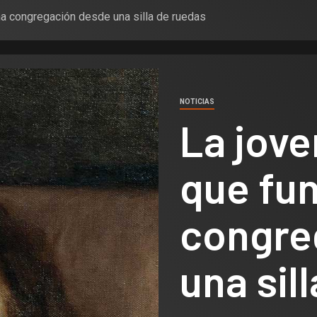
na congregación desde una silla de ruedas
NOTICIAS
La jove
que fu
congre
una sil