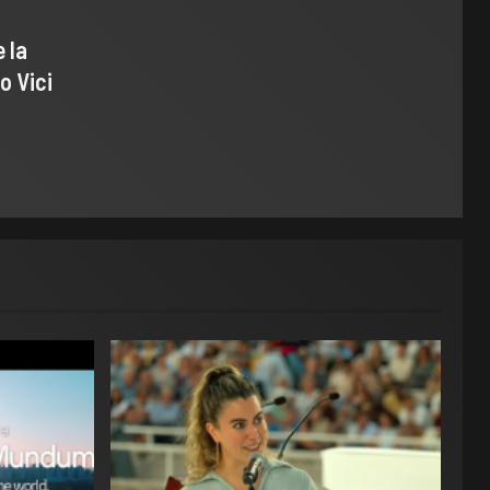
 la
o Vici