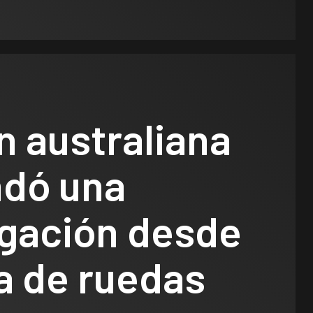
n australiana
ndó una
gación desde
la de ruedas