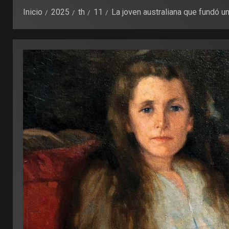
Inicio
2025
th
11
La joven australiana que fundó u