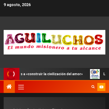
9 agosto, 2026
los jóvenes a «construir la civilización del amor»
León X