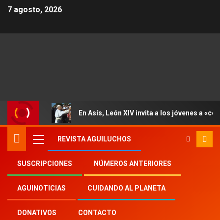
7 agosto, 2026
En Asís, León XIV invita a los jóvenes a «con
REVISTA AGUILUCHOS
SUSCRIPCIONES
NÚMEROS ANTERIORES
Inicio
Aguinoticias
Hubertus van Megen
AGUINOTICIAS
CUIDANDO AL PLANETA
DONATIVOS
CONTACTO