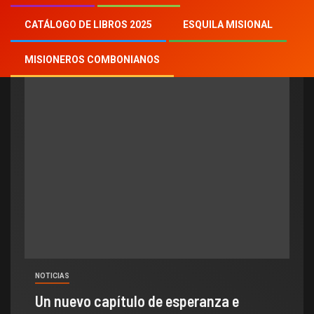
Hubertus van Megen
CATÁLOGO DE LIBROS 2025
ESQUILA MISIONAL
MISIONEROS COMBONIANOS
NOTICIAS
Un nuevo capítulo de esperanza e