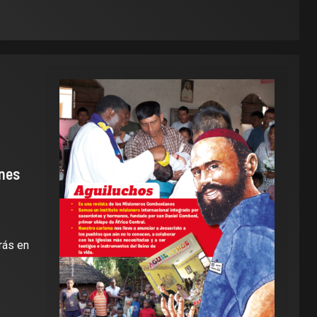
enes
rás en