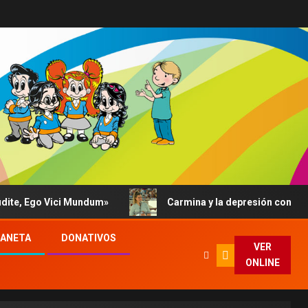
, Ego Vici Mundum»
Carmina y la depresión contada al P
LANETA
DONATIVOS
VER
ONLINE