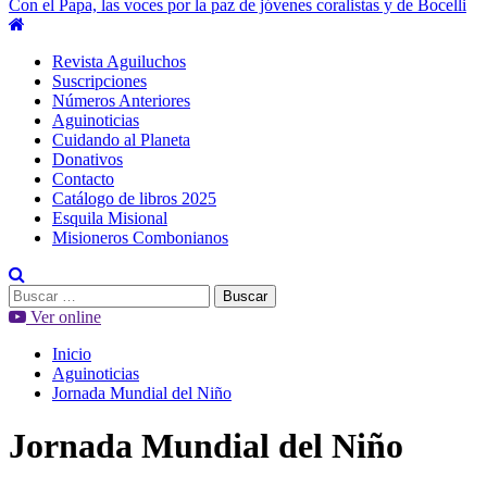
Con el Papa, las voces por la paz de jóvenes coralistas y de Bocelli
Menú
principal
Revista Aguiluchos
Suscripciones
Números Anteriores
Aguinoticias
Cuidando al Planeta
Donativos
Contacto
Catálogo de libros 2025
Esquila Misional
Misioneros Combonianos
Buscar:
Ver online
Inicio
Aguinoticias
Jornada Mundial del Niño
Jornada Mundial del Niño