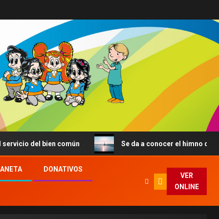
 del bien común
Se da a conocer el himno de la JMJ de 
LANETA
DONATIVOS
VER
ONLINE