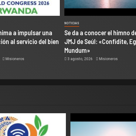
NOTICIAS
nima a impulsar una
Se da a conocer el himno de
ón al servicio del bien
JMJ de Seúl: «Confidite, Eg
Mundum»
6
Misioneros
3 agosto, 2026
Misioneros