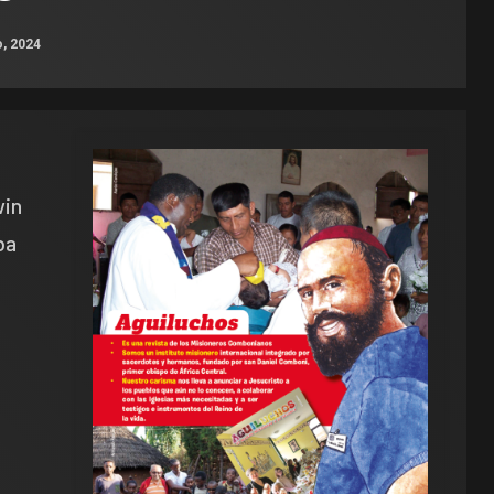
o, 2024
win
ba