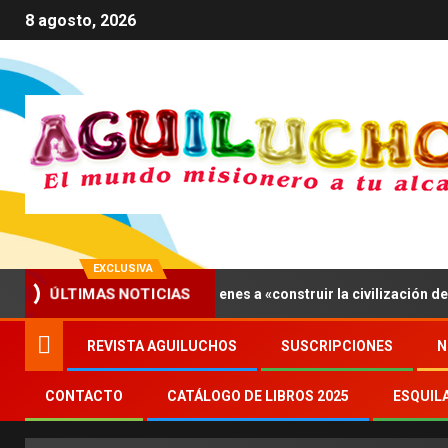
8 agosto, 2026
EXCLUSIVA
 León XIV invita a los jóvenes a «construir la civilización del amor»
ÚLTIMAS NOTICIAS
REVISTA AGUILUCHOS
SUSCRIPCIONES
N
CONTACTO
CATÁLOGO DE LIBROS 2025
ESQUIL