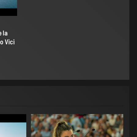
 la
o Vici