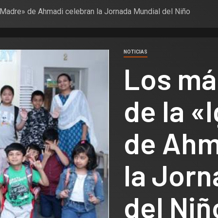
Madre» de Ahmadi celebran la Jornada Mundial del Niño
NOTICIAS
Los má
de la «
de Ahm
la Jorn
del Niñ