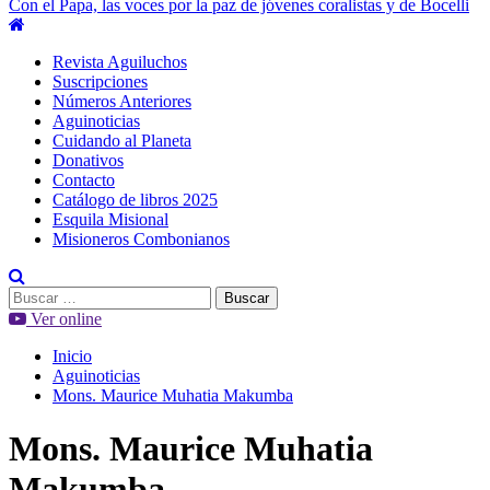
Con el Papa, las voces por la paz de jóvenes coralistas y de Bocelli
Menú
principal
Revista Aguiluchos
Suscripciones
Números Anteriores
Aguinoticias
Cuidando al Planeta
Donativos
Contacto
Catálogo de libros 2025
Esquila Misional
Misioneros Combonianos
Buscar:
Ver online
Inicio
Aguinoticias
Mons. Maurice Muhatia Makumba
Mons. Maurice Muhatia
Makumba