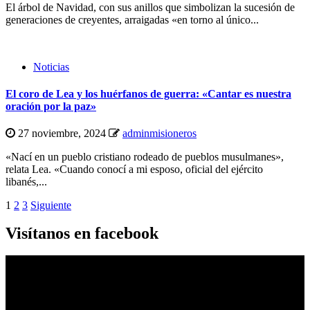
El árbol de Navidad, con sus anillos que simbolizan la sucesión de
generaciones de creyentes, arraigadas «en torno al único...
Noticias
El coro de Lea y los huérfanos de guerra: «Cantar es nuestra
oración por la paz»
27 noviembre, 2024
adminmisioneros
«Nací en un pueblo cristiano rodeado de pueblos musulmanes»,
relata Lea. «Cuando conocí a mi esposo, oficial del ejército
libanés,...
Paginación
1
2
3
Siguiente
de
Visítanos en facebook
entradas