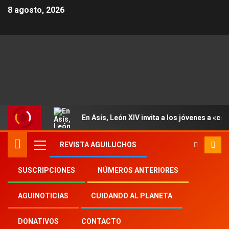
8 agosto, 2026
En Asís, León XIV invita a los jóvenes a «con
REVISTA AGUILUCHOS
SUSCRIPCIONES
NÚMEROS ANTERIORES
Inicio
Aguinoticias
niños catolicos
AGUINOTICIAS
CUIDANDO AL PLANETA
DONATIVOS
CONTACTO