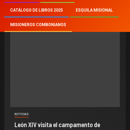
niños catolicos
CATÁLOGO DE LIBROS 2025
ESQUILA MISIONAL
MISIONEROS COMBONIANOS
NOTICIAS
León XIV visita el campamento de