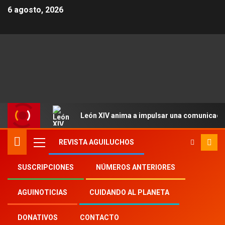
6 agosto, 2026
León XIV anima a impulsar una comunicació
REVISTA AGUILUCHOS
SUSCRIPCIONES
NÚMEROS ANTERIORES
Inicio
Aguinoticias
OMPE
AGUINOTICIAS
CUIDANDO AL PLANETA
DONATIVOS
CONTACTO