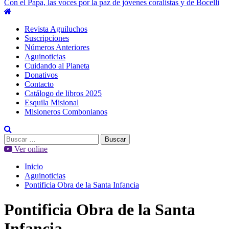
Con el Papa, las voces por la paz de jóvenes coralistas y de Bocelli
Menú
principal
Revista Aguiluchos
Suscripciones
Números Anteriores
Aguinoticias
Cuidando al Planeta
Donativos
Contacto
Catálogo de libros 2025
Esquila Misional
Misioneros Combonianos
Buscar:
Ver online
Inicio
Aguinoticias
Pontificia Obra de la Santa Infancia
Pontificia Obra de la Santa
Infancia