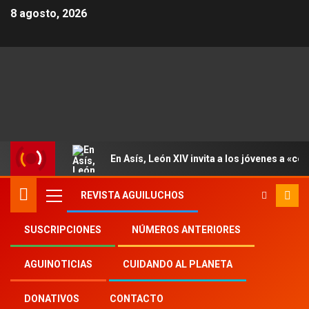
8 agosto, 2026
En Asís, León XIV invita a los jóvenes a «con
REVISTA AGUILUCHOS
SUSCRIPCIONES
NÚMEROS ANTERIORES
Inicio
Aguinoticias
san Carlo Acutis
AGUINOTICIAS
CUIDANDO AL PLANETA
DONATIVOS
CONTACTO