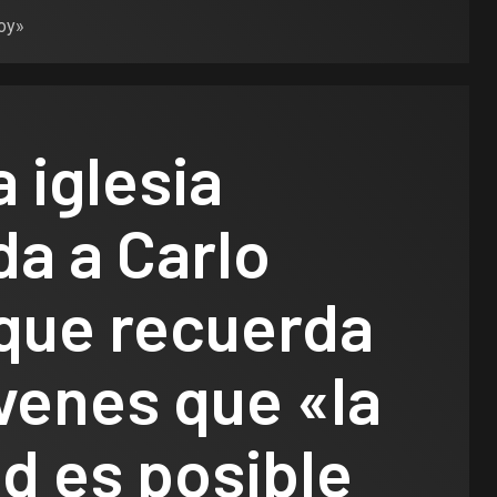
hoy»
 iglesia
a a Carlo
 que recuerda
óvenes que «la
d es posible