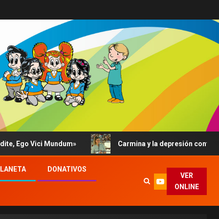
 Vici Mundum»
Carmina y la depresión contada al Papa: s
PLANETA
DONATIVOS
VER
ONLINE