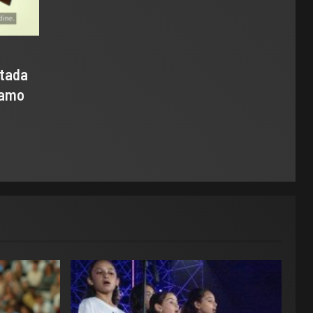
ntada
samo