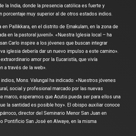
de la India, donde la presencia católica es fuerte y
n porcentaje muy superior al de otros estados indios.
 en Pallikkara, en el distrito de Ernakulam, en la zona de
da en la pastoral juvenil». «Nuestra Iglesia local – ha
san Carlo inspire a los jóvenes que buscan integrar
eva iglesia debería dar un nuevo impulso a este camino».
xtraordinario amor por la Eucaristía, que vivía
n a través de la web».
s indios, Mons. Valungal ha indicado: «Nuestros jóvenes
ural, social y profesional marcado por las nuevas
este marco, esperamos que Acutis pueda ser para ellos una
 que la santidad es posible hoy». El obispo auxiliar conoce
o párroco, director del Seminario Menor San Juan en
rio Pontificio San José en Alwaye, en la misma