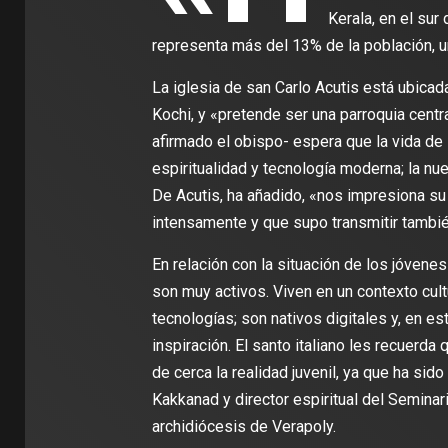
Kerala, en el sur 
representa más del 13% de la población, u
La iglesia de san Carlo Acutis está ubicada
Kochi, y «pretende ser una parroquia centra
afirmado el obispo- espera que la vida de 
espiritualidad y tecnología moderna; la nu
De Acutis, ha añadido, «nos impresiona su e
intensamente y que supo transmitir tambié
En relación con la situación de los jóvene
son muy activos. Viven en un contexto cult
tecnologías; son nativos digitales y, en 
inspiración. El santo italiano les recuerda
de cerca la realidad juvenil, ya que ha sid
Kakkanad y director espiritual del Semina
archidiócesis de Verapoly.