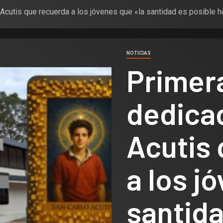
 Acutis que recuerda a los jóvenes que «la santidad es posible 
NOTICIAS
Primera
dedicad
Acutis
a los j
santida