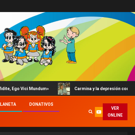
, Ego Vici Mundum»
Carmina y la depresión contada al P
PLANETA
DONATIVOS
VER
ONLINE