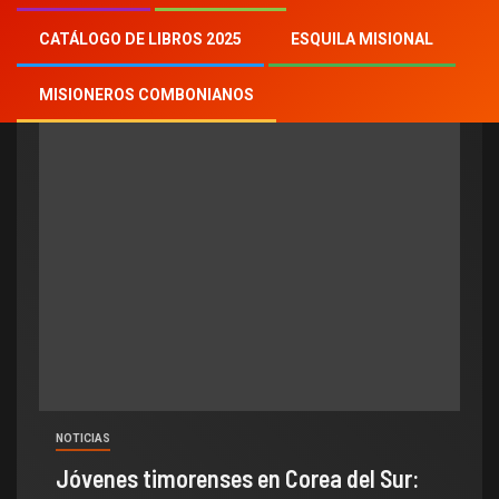
Timor Oriental
CATÁLOGO DE LIBROS 2025
ESQUILA MISIONAL
MISIONEROS COMBONIANOS
NOTICIAS
Jóvenes timorenses en Corea del Sur: