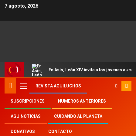
7 agosto, 2026
En Asís, León XIV invita a los jóvenes a «con
REVISTA AGUILUCHOS
SUSCRIPCIONES
NÚMEROS ANTERIORES
Inicio
Aguinoticias
Timor Oriental
AGUINOTICIAS
CUIDANDO AL PLANETA
DONATIVOS
CONTACTO