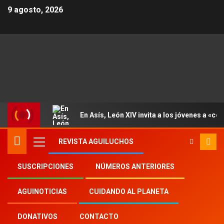
9 agosto, 2026
En Asís, León XIV invita a los jóvenes a «con
REVISTA AGUILUCHOS
SUSCRIPCIONES
NÚMEROS ANTERIORES
Inicio
Aguinoticias
Today Child
AGUINOTICIAS
CUIDANDO AL PLANETA
DONATIVOS
CONTACTO