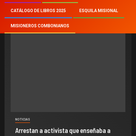
Today Child
CATÁLOGO DE LIBROS 2025
ESQUILA MISIONAL
MISIONEROS COMBONIANOS
NOTICIAS
Arrestan a activista que enseñaba a