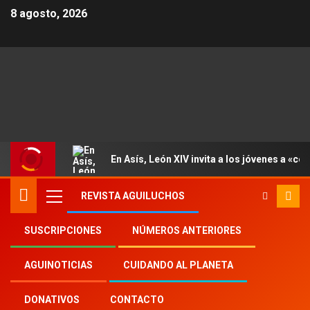
8 agosto, 2026
En Asís, León XIV invita a los jóvenes a «con
REVISTA AGUILUCHOS
SUSCRIPCIONES
NÚMEROS ANTERIORES
Inicio
2025
th
5
AGUINOTICIAS
CUIDANDO AL PLANETA
Arrestan a activista que enseñaba a niños en
Afganistán
DONATIVOS
CONTACTO