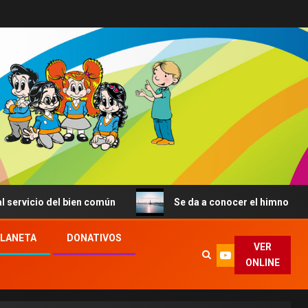
icio del bien común
Se da a conocer el himno de la JMJ
PLANETA
DONATIVOS
VER
ONLINE