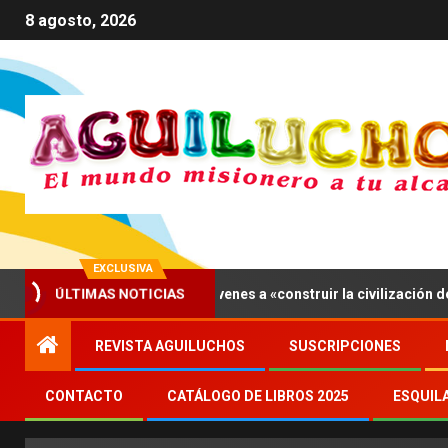
8 agosto, 2026
EXCLUSIVA
ÚLTIMAS NOTICIAS
sís, León XIV invita a los jóvenes a «construir la civilización del am
REVISTA AGUILUCHOS
SUSCRIPCIONES
CONTACTO
CATÁLOGO DE LIBROS 2025
ESQUIL