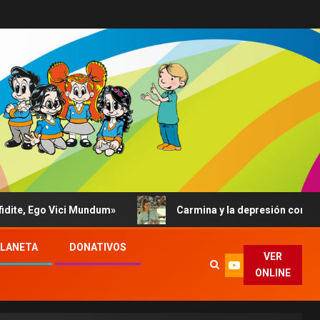
e, Ego Vici Mundum»
Carmina y la depresión contada al P
PLANETA
DONATIVOS
VER
ONLINE