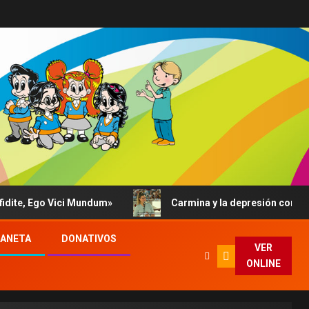
, Ego Vici Mundum»
Carmina y la depresión contada al Pa
LANETA
DONATIVOS
VER
ONLINE