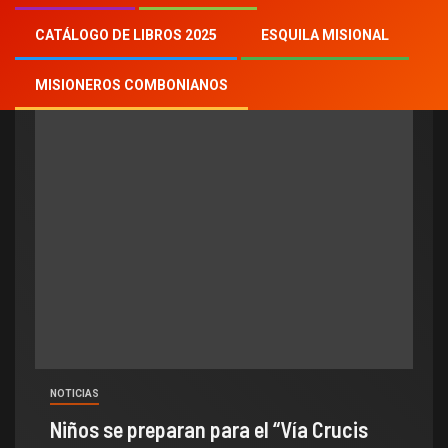
Mes:
marzo 2021
CATÁLOGO DE LIBROS 2025
ESQUILA MISIONAL
MISIONEROS COMBONIANOS
NOTICIAS
Niños se preparan para el “Vía Crucis