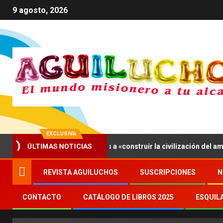
9 agosto, 2026
EXCLUSIVA
 XIV invita a los jóvenes a «construir la civilización del amor»
ÚLTIMAS NOTICIAS
REVISTA AGUILUCHOS
SUSCRIPCIONES
N
CONTACTO
CATÁLOGO DE LIBROS 2025
ESQUIL