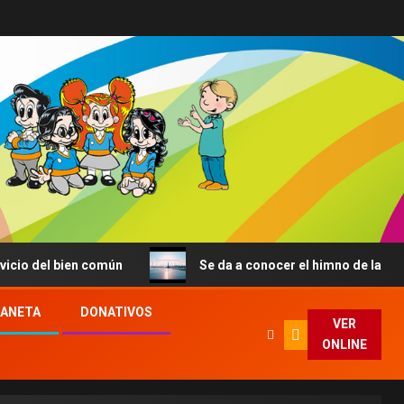
bien común
Se da a conocer el himno de la JMJ de Seúl:
LANETA
DONATIVOS
VER
ONLINE