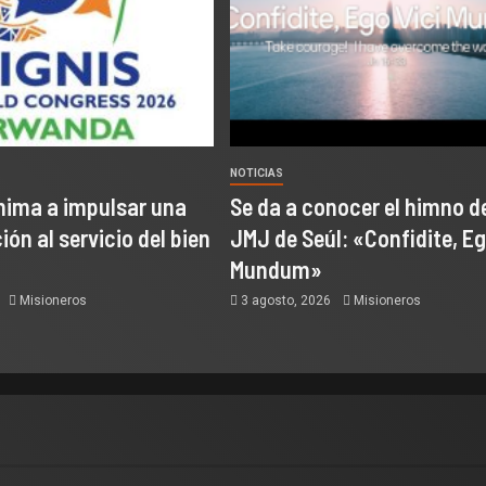
NOTICIAS
nima a impulsar una
Se da a conocer el himno de
ón al servicio del bien
JMJ de Seúl: «Confidite, Eg
Mundum»
6
Misioneros
3 agosto, 2026
Misioneros