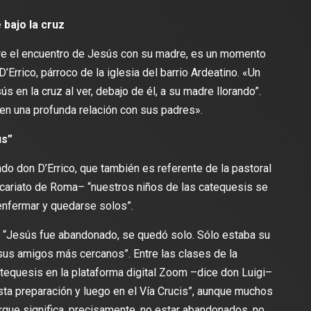
 bajo la cruz
bre el encuentro de Jesús con su madre, es un momento
Errico, párroco de la iglesia del barrio Ardeatino. «Un
s en la cruz al ver, debajo de él, a su madre llorando”.
en una profunda relación con sus padres».
ús”
o don D’Errico, que también es referente de la pastoral
icariato de Roma– “nuestros niños de las catequesis se
enfermar y quedarse solos”.
e “Jesús fue abandonado, se quedó solo. Sólo estaba su
us amigos más cercanos”. Entre las clases de la
atequesis en la plataforma digital Zoom –dice don Luigi–
sta preparación y luego en el Vía Crucis”, aunque muchos
porque significa, precisamente, no estar abandonados, no