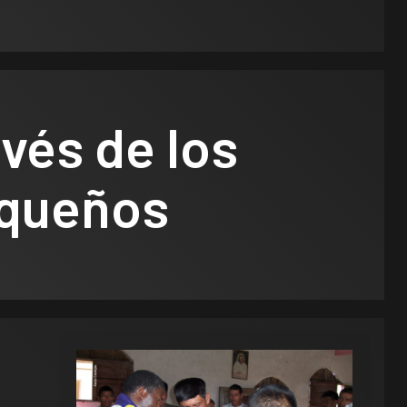
avés de los
equeños