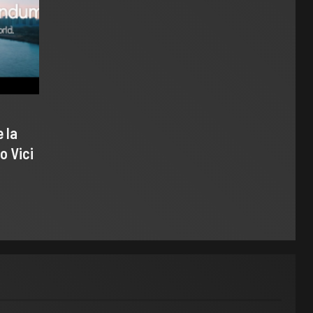
 la
o Vici