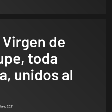
 Virgen de
upe, toda
, unidos al
bre, 2021