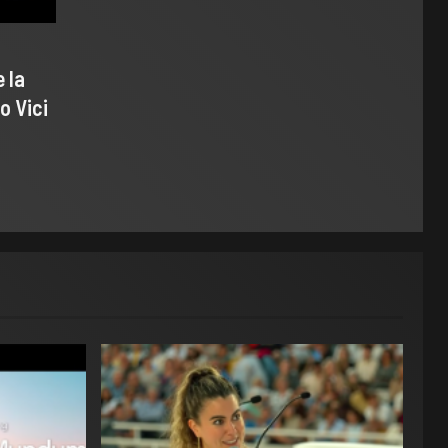
 la
o Vici