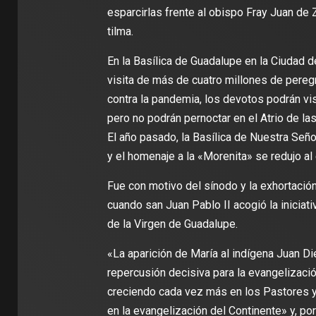
esparcirlas frente al obispo Fray Juan de 
tilma.
En la Basílica de Guadalupe en la Ciudad d
visita de más de cuatro millones de pereg
contra la pandemia, los devotos podrán visi
pero no podrán pernoctar en el Atrio de las
El año pasado, la Basílica de Nuestra Señ
y el homenaje a la «Morenita» se redujo al
Fue con motivo del sínodo y la exhortació
cuando san Juan Pablo II acogió la iniciati
de la Virgen de Guadalupe.
«La aparición de María al indígena Juan Di
repercusión decisiva para la evangelización
creciendo cada vez más en los Pastores y f
en la evangelización del Continente» y, po