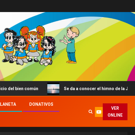
ien común
Se da a conocer el himno de la JMJ de Seúl: «
PLANETA
DONATIVOS
VER
ONLINE