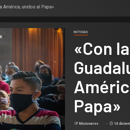
a América, unidos al Papa»
NOTICIAS
«Con la
Guadal
América
Papa»
Misioneros
10 diciem