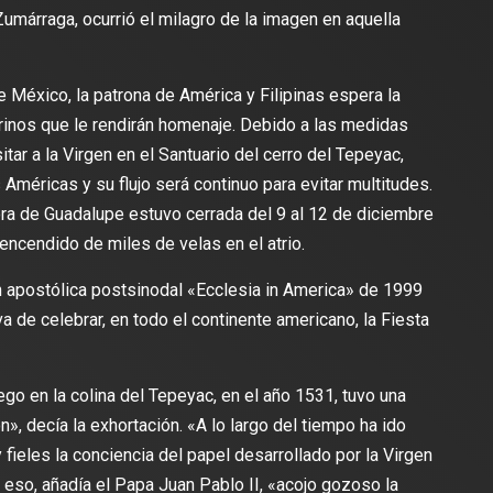
Zumárraga, ocurrió el milagro de la imagen en aquella
e México, la patrona de América y Filipinas espera la
rinos que le rendirán homenaje. Debido a las medidas
tar a la Virgen en el Santuario del cerro del Tepeyac,
 Américas y su flujo será continuo para evitar multitudes.
ora de Guadalupe estuvo cerrada del 9 al 12 de diciembre
 encendido de miles de velas en el atrio.
n apostólica postsinodal «Ecclesia in America» de 1999
va de celebrar, en todo el continente americano, la Fiesta
ego en la colina del Tepeyac, en el año 1531, tuvo una
», decía la exhortación. «A lo largo del tiempo ha ido
ieles la conciencia del papel desarrollado por la Virgen
r eso, añadía el Papa Juan Pablo II, «acojo gozoso la