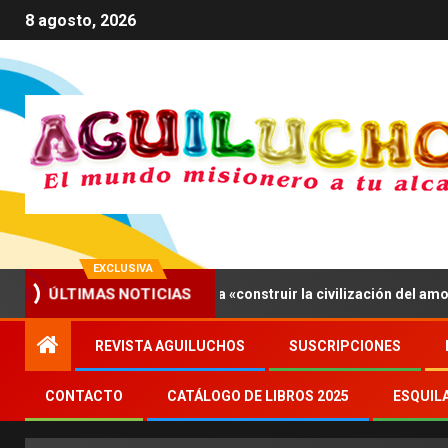
8 agosto, 2026
EXCLUSIVA
IV invita a los jóvenes a «construir la civilización del amor»
ÚLTIMAS NOTICIAS
REVISTA AGUILUCHOS
SUSCRIPCIONES
CONTACTO
CATÁLOGO DE LIBROS 2025
ESQUIL