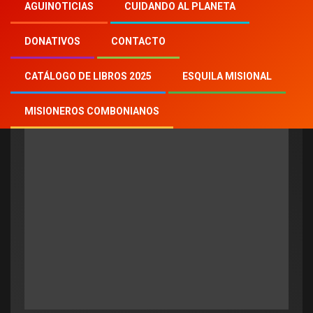
Inicio
2022
th
5
AGUINOTICIAS
CUIDANDO AL PLANETA
DONATIVOS
CONTACTO
Día:
5 enero, 2022
CATÁLOGO DE LIBROS 2025
ESQUILA MISIONAL
MISIONEROS COMBONIANOS