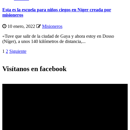
Esta es la escuela para niños ciegos en Níger creada por
misioneros
10 enero, 2022
Misioneros
«Tuve que salir de la ciudad de Gaya y ahora estoy en Dosso
(Níger), a unos 140 kilómetros de distancia,...
Paginación
1
2
Siguiente
de
entradas
Visítanos en facebook