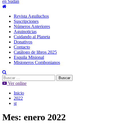
en Sudán
Menú
principal
Revista Aguiluchos
Suscripciones
Números Anteriores
Aguinoticias
Cuidando al Planeta
Donativos
Contacto
Catálogo de libros 2025
Esquila Misional
Misioneros Combonianos
Buscar:
Ver online
Inicio
2022
st
Mes:
enero 2022