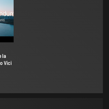
 la
o Vici