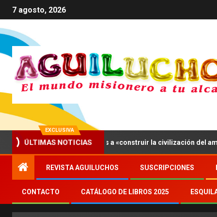
7 agosto, 2026
EXCLUSIVA
n XIV invita a los jóvenes a «construir la civilización del amor»
ÚLTIMAS NOTICIAS
REVISTA AGUILUCHOS
SUSCRIPCIONES
CONTACTO
CATÁLOGO DE LIBROS 2025
ESQUIL