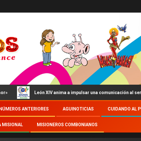
León XIV anima a impulsar una comunicación al servicio del
NÚMEROS ANTERIORES
AGUINOTICIAS
CUIDANDO AL 
A MISIONAL
MISIONEROS COMBONIANOS