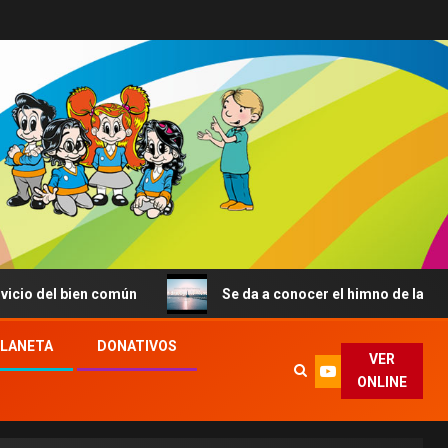
 bien común
Se da a conocer el himno de la JMJ de Seúl
PLANETA
DONATIVOS
VER
ONLINE