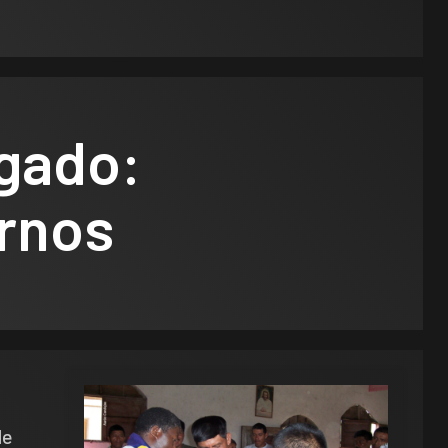
lgado:
ernos
de