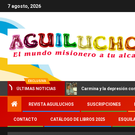
7 agosto, 2026
EXCLUSIVA
 Ego Vici Mundum»
Carmina y la depresión contada al Pa
ÚLTIMAS NOTICIAS
REVISTA AGUILUCHOS
SUSCRIPCIONES
CONTACTO
CATÁLOGO DE LIBROS 2025
ESQUIL