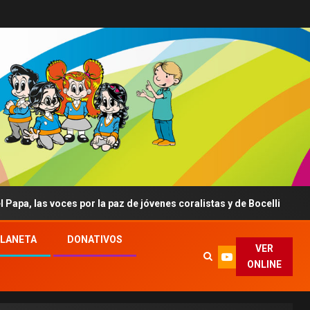
 voces por la paz de jóvenes coralistas y de Bocelli
La O
PLANETA
DONATIVOS
VER
ONLINE