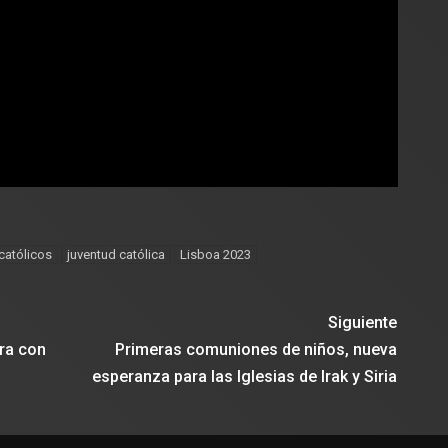
católicos
juventud católica
Lisboa 2023
Siguiente
era con
Primeras comuniones de niños, nueva
esperanza para las Iglesias de Irak y Siria