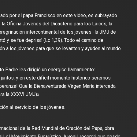
icado por el papa Francisco en este video, es subrayado
a Oficina Jóvenes del Dicasterio para los Laicos, la
eregrinación intercontinental de los jóvenes -la JMJ de
tó y se fue deprisa’ (Lc 1,39). Todo el camino de
ión a los jóvenes para que se levanten y ayuden al mundo
to Padre les dirigió un enérgico llamamiento:
juntos, y en este difícil momento histórico seremos
peranza! Que la Bienaventurada Virgen María interceda
ara la XXXVI JMJ)».
ternacional de la Red Mundial de Oración del Papa, obra
nil, el Movimiento Eucarístico Juvenil, recordó que desde