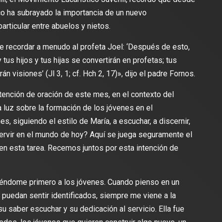
sco ha subrayado la importancia de un nuevo
articular entre abuelos y nietos.
e recordar a menudo al profeta Joel: ‘Después de esto,
us hijos y tus hijas se convertirán en profetas; tus
 visiones’ (Jl 3, 1; cf. Hch 2, 17)», dijo el padre Fornos.
tención de oración de este mes, en el contexto del
 luz sobre la formación de los jóvenes en el
, siguiendo el estilo de María, a escuchar, a discernir,
ervir en el mundo de hoy? Aquí se juega seguramente el
en esta tarea. Recemos juntos por esta intención de
giéndome primero a los jóvenes. Cuando pienso en un
 puedan sentir identificados, siempre me viene a la
u saber escuchar y su dedicación al servicio. Ella fue