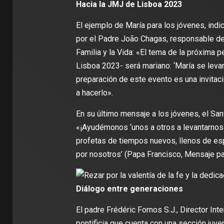
Hacia la JMJ de Lisboa 2023
El ejemplo de María para los jóvenes, ind
por el Padre João Chagas, responsable de l
Familia y la Vida: «El tema de la próxima p
Lisboa 2023- será mariano: ‘María se levan
preparación de este evento es una invitac
a hacerlo».
En su último mensaje a los jóvenes, el San
«¡Ayudémonos ‘unos a otros a levantarnos 
profetas de tiempos nuevos, llenos de es
por nosotros’ (Papa Francisco, Mensaje p
Diálogo entre generaciones
El padre Frédéric Fornos S.J., Director In
pontificia que cuenta con una sección juve