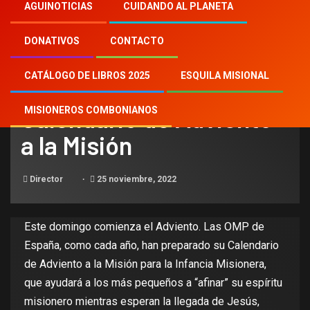
Inicio
2022
th
25
AGUINOTICIAS
CUIDANDO AL PLANETA
Calendario de Adviento a la Misión
DONATIVOS
CONTACTO
CATÁLOGO DE LIBROS 2025
ESQUILA MISIONAL
NOTICIAS
Calendario de Adviento
MISIONEROS COMBONIANOS
a la Misión
Director
25 noviembre, 2022
Este domingo comienza el Adviento. Las OMP de
España, como cada año, han preparado su Calendario
de Adviento a la Misión para la Infancia Misionera,
que ayudará a los más pequeños a “afinar” su espíritu
misionero mientras esperan la llegada de Jesús,